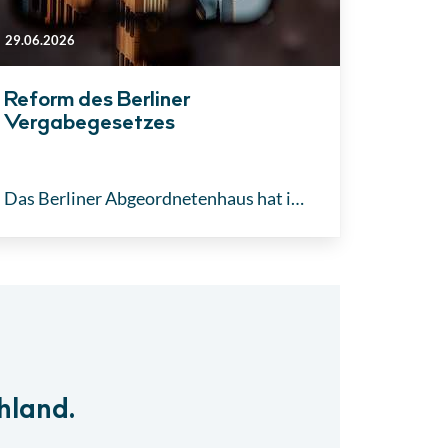
29.06.2026
Reform des Berliner
Vergabegesetzes
Das Berliner Abgeordnetenhaus hat im Juni 2026 eine weitreichende Reform des Berliner Ausschreibungs- und Vergabegesetzes (BerlAVG) verabschiedet. Mit den Stimmen der schwarz-roten Koalition stimmte das Parlament für eine signifikante Erhöhung der Schwellenwerte, um öffentliche Investitionen und Vergabeverfahren in der Hauptstadt spürbar zu beschleunigen.
hland.