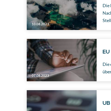
Die 
Nach
Stel
10.08.2023
EU 
Die 
über
07.08.2023
UB 