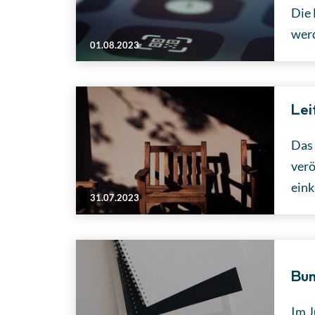
Die 
werd
01.08.2023
Lei
Das 
verö
eink
31.07.2023
Bun
Im J