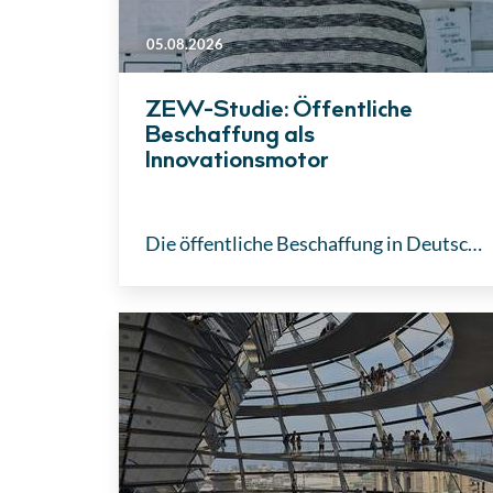
05.08.2026
ZEW-Studie: Öffentliche
Beschaffung als
Innovationsmotor
Die öffentliche Beschaffung in Deutschland birgt ein enormes Potenzial zur Förderung junger, innovativer Unternehmen. Eine aktuelle Studie des ZEW zeigt jedoch: Damit staatliche Aufträge als echter Innovationsmotor wirken, muss sich die Vergabepraxis ändern. Reine Preiswettbewerbe lassen Start-ups oft leer ausgehen.