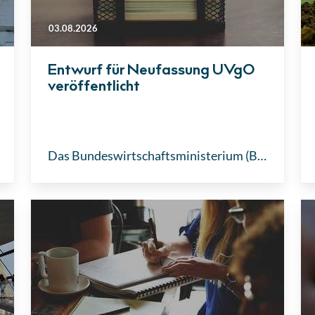
03.08.2026
Entwurf für Neufassung UVgO
veröffentlicht
Das Bundeswirtschaftsministerium (BMWE) hat den Entwurf für eine grundlegend überarbeitete Unterschwellenvergabeordnung (UVgO) vorgelegt. Nach Angaben des Ministeriums soll das Regelwerk für die Vergabe öffentlicher Liefer- und Dienstleistungsaufträge unterhalb der EU-Schwellenwerte grundlegend vereinfacht, modernisiert und übersichtlicher gestaltet werden. Gleichzeitig sollen Vergabeverfahren beschleunigt und der Verwaltungsaufwand für öffentliche Auftraggeber sowie Unternehmen reduziert werden.