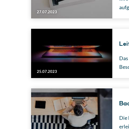
aufg
27.07.2023
Lei
Das 
Besc
25.07.2023
Bad
Die 
erle