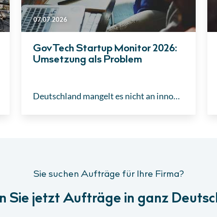
07.07.2026
GovTech Startup Monitor 2026:
Umsetzung als Problem
Deutschland mangelt es nicht an innovativen GovTech-Lösungen. Doch in der öffentlichen Verwaltung kommen sie noch zu selten an. Der aktuelle „GovTech Startup Monitor 2026“ verdeutlicht: Komplexe Ausschreibungen, lange Verfahren und starre Eignungskriterien schrecken junge Anbieter ab.
Sie suchen Aufträge für Ihre Firma?
n Sie jetzt Aufträge in ganz Deutsc