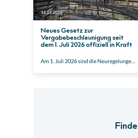
16.07.2026
Neues Gesetz zur
Vergabebeschleunigung seit
dem 1. Juli 2026 offiziell in Kraft
Am 1. Juli 2026 sind die Neuregelungen des Vergabebeschleunigungsgesetzes in Kraft getreten. Das Gesetz zielt auf die Vereinfachung öffentlicher Beschaffungsprozesse ab und umfasst unter anderem angehobene Wertgrenzen, Änderungen bei der Eignungsprüfung sowie Modifikationen im Nachprüfungsverfahren.
Finde