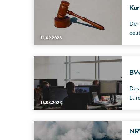
Kur
Der 
deut
11.09.2023
BWI
Das 
Euro
16.08.2023
NRW