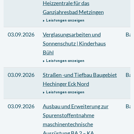
Heizzentrale für das
Ganzjahresbad Metzingen
Leistungen anzeigen
03.09.2026
Verglasungsarbeiten und
Bau
Sonnenschutz | Kinderhaus
Bühl
Leistungen anzeigen
03.09.2026
Straßen -und Tiefbau Baugebiet
Bau
Hechinger Eck Nord
Leistungen anzeigen
03.09.2026
Ausbau und Erweiterung zur
Bau
Spurenstoffentnahme
maschinentechnische
Ausrüstung BA 2 – KA