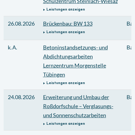
Schulzentrum Steinlach-Wiesaz
Leistungen anzeigen
26.08.2026
Brückenbau: BW 133
Bau
Leistungen anzeigen
k. A.
Betoninstandsetzungs- und
Bau
Abdichtungsarbeiten
Lernzentrum Morgenstelle
Tübingen
Leistungen anzeigen
24.08.2026
Erweiterung und Umbau der
Bau
Roßdorfschule – Verglasungs-
und Sonnenschutzarbeiten
Leistungen anzeigen