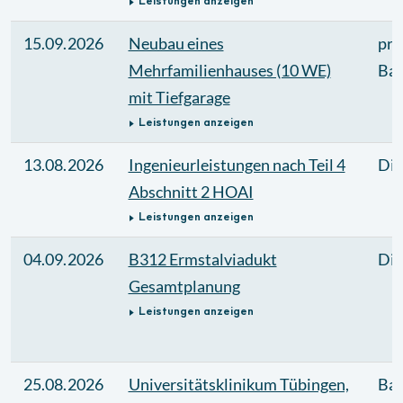
Leistungen anzeigen
15.09.2026
Neubau eines
pri
Mehrfamilienhauses (10 WE)
Bau
mit Tiefgarage
Leistungen anzeigen
13.08.2026
Ingenieurleistungen nach Teil 4
Die
Abschnitt 2 HOAI
Leistungen anzeigen
04.09.2026
B312 Ermstalviadukt
Die
Gesamtplanung
Leistungen anzeigen
25.08.2026
Universitätsklinikum Tübingen,
Bau