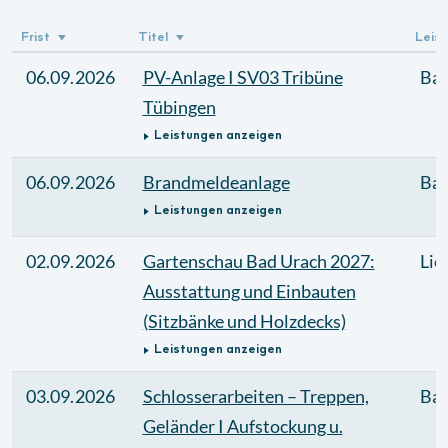
Frist
Titel
Leis
06.09.2026
PV-Anlage I SV03 Tribüne
Bau
Tübingen
Leistungen anzeigen
06.09.2026
Brandmeldeanlage
Bau
Leistungen anzeigen
02.09.2026
Gartenschau Bad Urach 2027:
Lie
Ausstattung und Einbauten
(Sitzbänke und Holzdecks)
Leistungen anzeigen
03.09.2026
Schlosserarbeiten – Treppen,
Bau
Geländer I Aufstockung u.