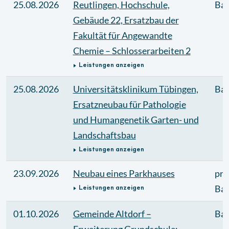
25.08.2026
Reutlingen, Hochschule,
Bau
Gebäude 22, Ersatzbau der
Fakultät für Angewandte
Chemie – Schlosserarbeiten 2
Leistungen anzeigen
25.08.2026
Universitätsklinikum Tübingen,
Bau
Ersatzneubau für Pathologie
und Humangenetik Garten- und
Landschaftsbau
Leistungen anzeigen
23.09.2026
Neubau eines Parkhauses
pri
Bau
Leistungen anzeigen
01.10.2026
Gemeinde Altdorf –
Bau