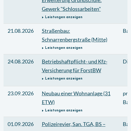
Erweiterung Grundschule:
Gewerk "Schlossarbeiten"
Leistungen anzeigen
21.08.2026
Straßenbau:
Bau
Schnarrenbergstraße (Mitte)
Leistungen anzeigen
24.08.2026
Betriebshaftpflicht- und Kfz-
Die
Versicherung für ForstBW
Leistungen anzeigen
23.09.2026
Neubau einer Wohnanlage (31
pri
ETW)
Bau
Leistungen anzeigen
01.09.2026
Polizeirevier, San. TGA, BS –
Bau