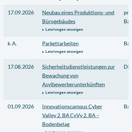
17.09.2026
Neubau eines Produktions- und
pri
Bürogebäudes
Bau
Leistungen anzeigen
k. A.
Parkettarbeiten
Bau
Leistungen anzeigen
17.08.2026
Sicherheitsdienstleistungen zur
Die
Bewachung von
Asylbewerberunterkünften
Leistungen anzeigen
01.09.2026
Innovationscampus Cyber
Bau
Valley 2. BA CyVy 2. BA –
Bodenbelag