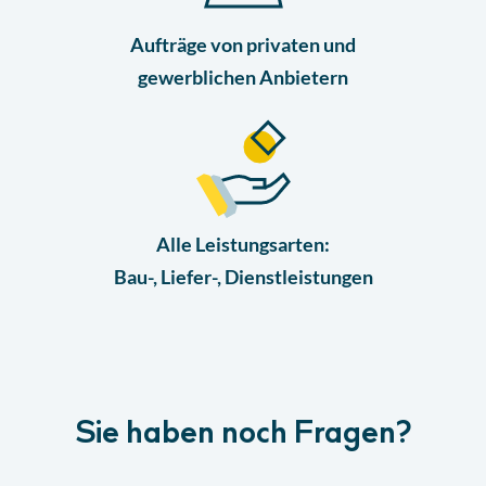
Eignung im Vergabeverfahren
Aufträge von privaten und
► 3:18 Min
gewerblichen Anbietern
Lektion 6
Abgabe von Angeboten
Lektion
Lektion 7
Alle Leistungsarten:
Finales Quiz
Bau-, Liefer-, Dienstleistungen
Quiz
Sie haben noch Fragen?