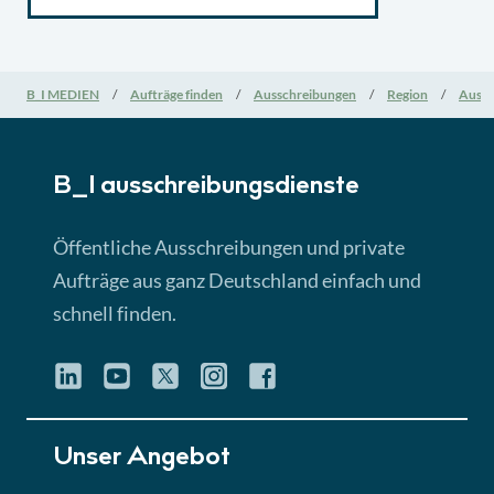
B_I MEDIEN
Aufträge finden
Ausschreibungen
Region
Aussc
B_I ausschreibungs­dienste
Öffentliche Ausschreibungen und private
Aufträge aus ganz Deutschland einfach und
schnell finden.
Unser Angebot