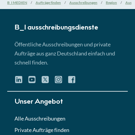
Nationale Verfahrensarten
B_I MEDIEN
Aufträge finden
Ausschreibungen
Region
Aussc
► 5:18 Min
B_I ausschreibungs­dienste
Lektion 3
EU-Ausschreibungen
Öffentliche Ausschreibungen und private
► 4:31 Min
Aufträge aus ganz Deutschland einfach und
schnell finden.
Lektion 4
Mini-Quiz
Quiz
Lektion 5
Unser Angebot
Eignung im Vergabeverfahren
► 3:18 Min
Alle Ausschreibungen
Private Aufträge finden
Lektion 6