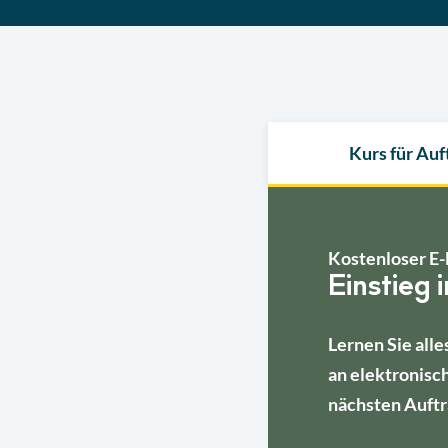
Kurs für Au
Kostenloser E-
Einstieg 
Lernen Sie alle
an elektronisc
nächsten Auftr