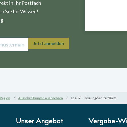
ekt in Ihr Postfach
en Sie Ihr Wissen!
ng
Lektion 1
Öffe
Jetzt anmelden
Lektion 2
Nati
Lektion 3
EU-A
Lektion 4
Mini
Region
Ausschreibungen aus Sachsen
Los 02 – Heizung/Sanitär/Kälte
Lektion 5
Eign
Lektion 6
Abga
Unser Angebot
Vergabe-Wi