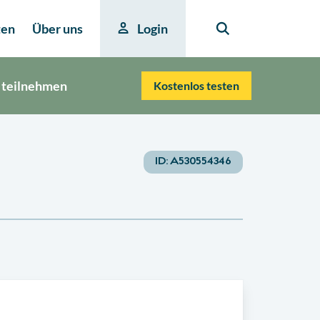
ten
Über uns
Login
 teilnehmen
Kostenlos testen
ID:
A530554346