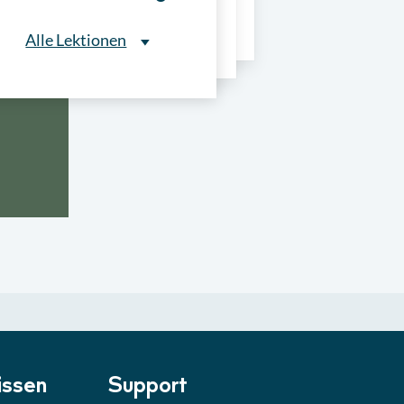
ns
Alle Lektionen
Alle Lektionen
ntliche Ausschreibungen
► 2:30 Min
onale Verfahrensarten
► 5:18 Min
usschreibungen
► 4:31 Min
-Quiz
Quiz
ung im Vergabeverfahren
► 3:18 Min
be von Angeboten
Lektion
ssen
Support