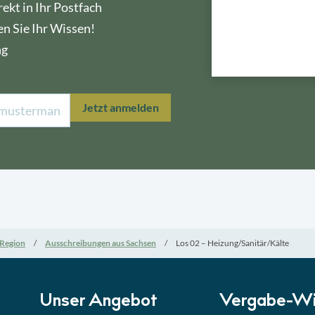
ekt in Ihr Postfach
en Sie Ihr Wissen!
ng
Lektion 1
Öffe
Jetzt anmelden
Lektion 2
Nati
Lektion 3
EU-A
Lektion 4
Mini
Region
Ausschreibungen aus Sachsen
Los 02 – Heizung/Sanitär/Kälte
Lektion 5
Eign
Lektion 6
Abga
Unser Angebot
Vergabe-Wi