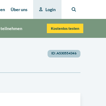
ten
Über uns
Login
 teilnehmen
Kostenlos testen
ID:
A530554346