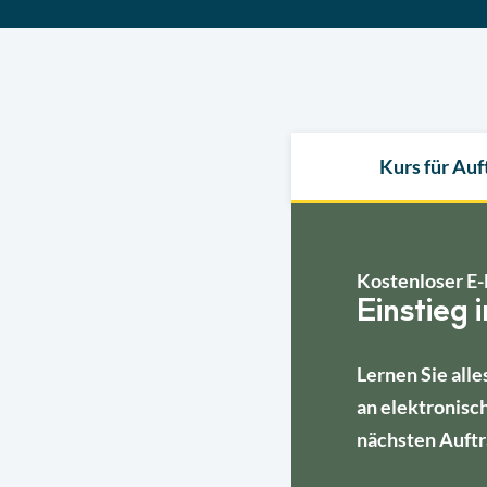
Kurs für Au
Kostenloser E-
Einstieg 
Lernen Sie alle
an elektronisc
nächsten Auftr