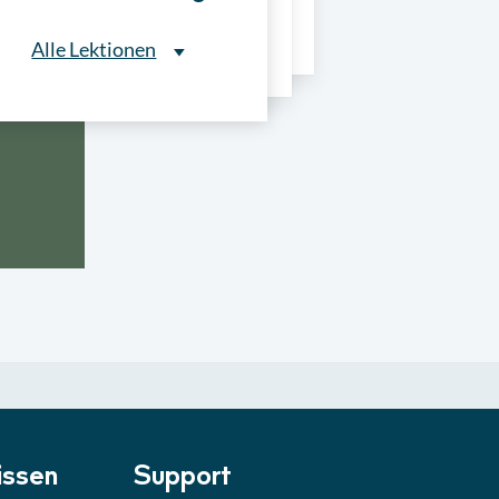
ns
Alle Lektionen
Alle Lektionen
ntliche Ausschreibungen
► 2:30 Min
onale Verfahrensarten
► 5:18 Min
usschreibungen
► 4:31 Min
-Quiz
Quiz
ung im Vergabeverfahren
► 3:18 Min
be von Angeboten
Lektion
ssen
Support