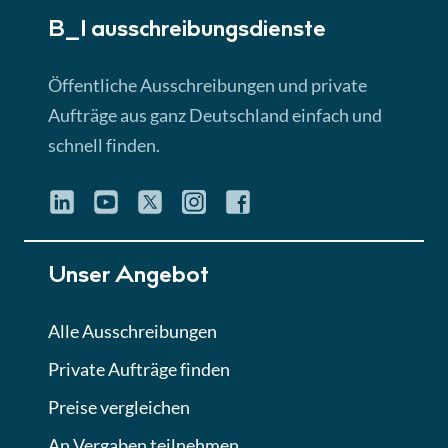
B_I ausschreibungs­dienste
Lektion 3
EU-Ausschreibungen
Öffentliche Ausschreibungen und private
► 4:31 Min
Aufträge aus ganz Deutschland einfach und
schnell finden.
Lektion 4
Mini-Quiz
Quiz
Lektion 5
Unser Angebot
Eignung im Vergabeverfahren
► 3:18 Min
Alle Ausschreibungen
Private Aufträge finden
Lektion 6
Abgabe von Angeboten
Preise vergleichen
Lektion
An Vergaben teilnehmen