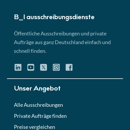
► 5:18 Min
B_I ausschreibungs­dienste
Lektion 3
EU-Ausschreibungen
Öffentliche Ausschreibungen und private
► 4:31 Min
Aufträge aus ganz Deutschland einfach und
schnell finden.
Lektion 4
Mini-Quiz
Quiz
Lektion 5
Unser Angebot
Eignung im Vergabeverfahren
► 3:18 Min
Alle Ausschreibungen
Private Aufträge finden
Lektion 6
Abgabe von Angeboten
Preise vergleichen