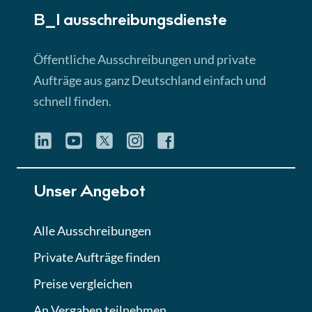
B_I ausschreibungs­dienste
Lektion 3
EU-Ausschreibungen
Öffentliche Ausschreibungen und private
► 4:31 Min
Aufträge aus ganz Deutschland einfach und
schnell finden.
Lektion 4
Mini-Quiz
Quiz
Lektion 5
Unser Angebot
Eignung im Vergabeverfahren
► 3:18 Min
Alle Ausschreibungen
Private Aufträge finden
Lektion 6
Abgabe von Angeboten
Preise vergleichen
Lektion
An Vergaben teilnehmen