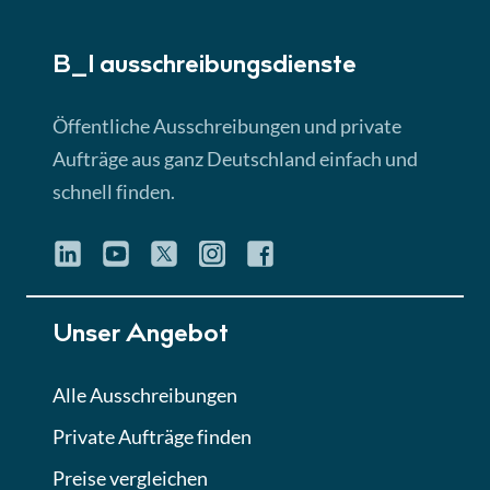
► 5:18 Min
B_I ausschreibungs­dienste
Lektion 3
EU-Ausschreibungen
Öffentliche Ausschreibungen und private
► 4:31 Min
Aufträge aus ganz Deutschland einfach und
schnell finden.
Lektion 4
Mini-Quiz
Quiz
Lektion 5
Unser Angebot
Eignung im Vergabeverfahren
► 3:18 Min
Alle Ausschreibungen
Private Aufträge finden
Lektion 6
Abgabe von Angeboten
Preise vergleichen