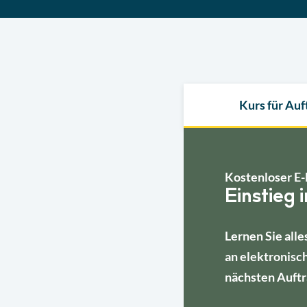
Kurs für Au
Kostenloser E-
Einstieg 
Lernen Sie alle
an elektronisc
nächsten Auftr