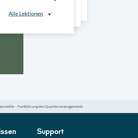
ns
Alle Lektionen
Alle Lektionen
ntliche Ausschreibungen
► 2:30 Min
onale Verfahrensarten
► 5:18 Min
usschreibungen
► 4:31 Min
-Quiz
Quiz
egermühle – Fortführung des Quartiersmanagements
ung im Vergabeverfahren
► 3:18 Min
be von Angeboten
Lektion
ssen
Support