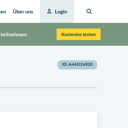
ten
Über uns
Login
 teilnehmen
Kostenlos testen
ID:
A462126820