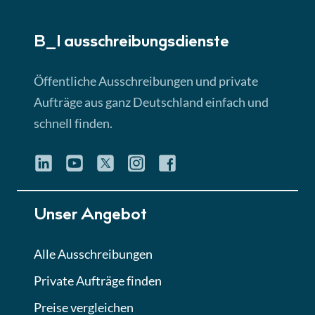
► 5:18 Min
B_I ausschreibungs­dienste
Lektion 3
EU-Ausschreibungen
Öffentliche Ausschreibungen und private
► 4:31 Min
Aufträge aus ganz Deutschland einfach und
schnell finden.
Lektion 4
Mini-Quiz
Quiz
Lektion 5
Unser Angebot
Eignung im Vergabeverfahren
► 3:18 Min
Alle Ausschreibungen
Private Aufträge finden
Lektion 6
Abgabe von Angeboten
Preise vergleichen