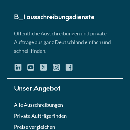
► 5:18 Min
B_I ausschreibungs­dienste
Lektion 3
EU-Ausschreibungen
Öffentliche Ausschreibungen und private
► 4:31 Min
Aufträge aus ganz Deutschland einfach und
schnell finden.
Lektion 4
Mini-Quiz
Quiz
Lektion 5
Unser Angebot
Eignung im Vergabeverfahren
► 3:18 Min
Alle Ausschreibungen
Private Aufträge finden
Lektion 6
Abgabe von Angeboten
Preise vergleichen