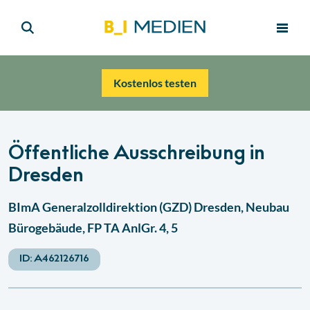
Kostenlos testen
Öffentliche Ausschreibung in
Dresden
BImA Generalzolldirektion (GZD) Dresden, Neubau
Bürogebäude, FP TA AnlGr. 4, 5
ID:
A462126716