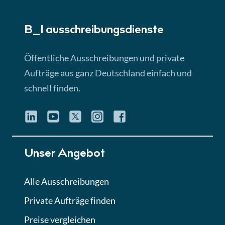
► 5:18 Min
B_I ausschreibungs­dienste
Lektion 3
EU-Ausschreibungen
Öffentliche Ausschreibungen und private
► 4:31 Min
Aufträge aus ganz Deutschland einfach und
schnell finden.
Lektion 4
Mini-Quiz
Quiz
Lektion 5
Unser Angebot
Eignung im Vergabeverfahren
► 3:18 Min
Alle Ausschreibungen
Private Aufträge finden
Lektion 6
Abgabe von Angeboten
Preise vergleichen