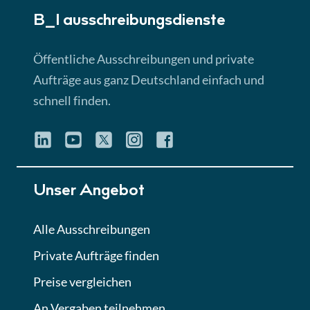
B_I ausschreibungs­dienste
Lektion 3
EU-Ausschreibungen
Öffentliche Ausschreibungen und private
► 4:31 Min
Aufträge aus ganz Deutschland einfach und
schnell finden.
Lektion 4
Mini-Quiz
Quiz
Lektion 5
Unser Angebot
Eignung im Vergabeverfahren
► 3:18 Min
Alle Ausschreibungen
Private Aufträge finden
Lektion 6
Abgabe von Angeboten
Preise vergleichen
Lektion
An Vergaben teilnehmen