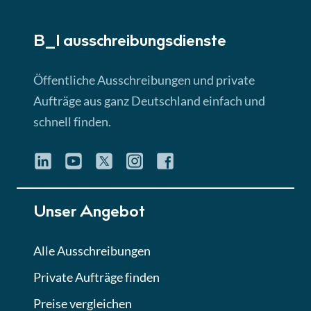
► 5:18 Min
B_I ausschreibungs­dienste
Lektion 3
EU-Ausschreibungen
Öffentliche Ausschreibungen und private
► 4:31 Min
Aufträge aus ganz Deutschland einfach und
schnell finden.
Lektion 4
Mini-Quiz
Quiz
Lektion 5
Unser Angebot
Eignung im Vergabeverfahren
► 3:18 Min
Alle Ausschreibungen
Private Aufträge finden
Lektion 6
Abgabe von Angeboten
Preise vergleichen