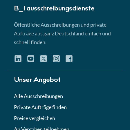
B_I ausschreibungs­dienste
Lektion 3
EU-Ausschreibungen
Öffentliche Ausschreibungen und private
► 4:31 Min
Aufträge aus ganz Deutschland einfach und
schnell finden.
Lektion 4
Mini-Quiz
Quiz
Lektion 5
Unser Angebot
Eignung im Vergabeverfahren
► 3:18 Min
Alle Ausschreibungen
Private Aufträge finden
Lektion 6
Abgabe von Angeboten
Preise vergleichen
Lektion
An Vergaben teilnehmen