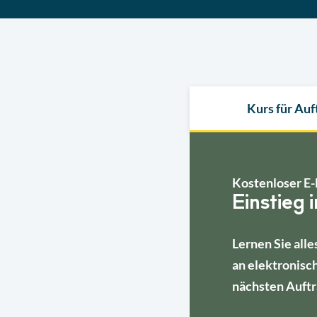
Kurs für Au
Kostenloser E-
Einstieg 
Lernen Sie alle
an elektronisc
nächsten Auftr