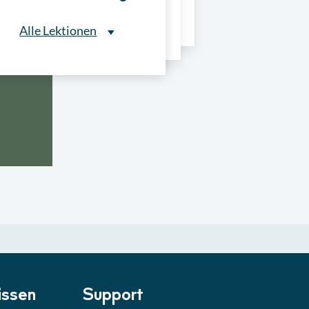
ns
Alle Lektionen
Alle Lektionen
ntliche Ausschreibungen
► 2:30 Min
onale Verfahrensarten
► 5:18 Min
usschreibungen
► 4:31 Min
-Quiz
Quiz
ung im Vergabeverfahren
► 3:18 Min
be von Angeboten
Lektion
ssen
Support