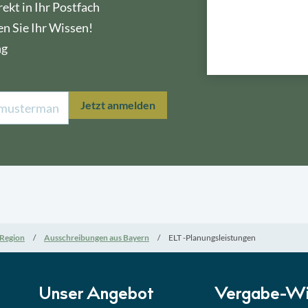
ekt in Ihr Postfach
en Sie Ihr Wissen!
ng
Lektion 1
Öffe
Jetzt anmelden
Lektion 2
Nati
Lektion 3
EU-A
Lektion 4
Mini
Region
Ausschreibungen aus Bayern
ELT -Planungsleistungen
Lektion 5
Eign
Lektion 6
Abga
Unser Angebot
Vergabe-Wi