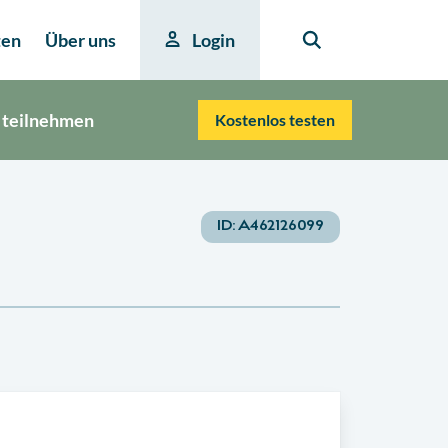
ten
Über uns
Login
 teilnehmen
Kostenlos testen
ID:
A462126099