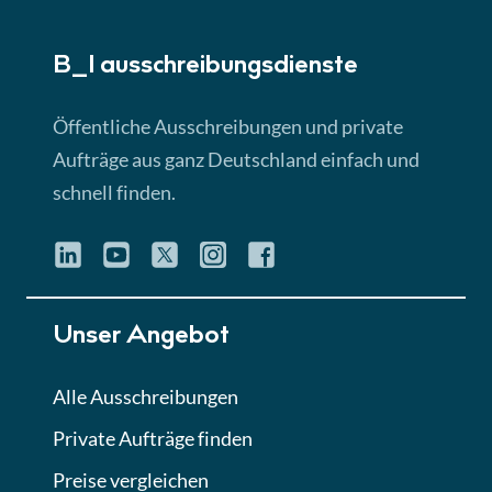
► 5:18 Min
B_I ausschreibungs­dienste
Lektion 3
EU-Ausschreibungen
Öffentliche Ausschreibungen und private
► 4:31 Min
Aufträge aus ganz Deutschland einfach und
schnell finden.
Lektion 4
Mini-Quiz
Quiz
Lektion 5
Unser Angebot
Eignung im Vergabeverfahren
► 3:18 Min
Alle Ausschreibungen
Private Aufträge finden
Lektion 6
Abgabe von Angeboten
Preise vergleichen