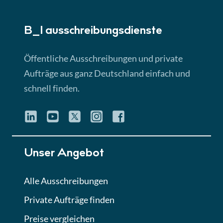
► 5:18 Min
B_I ausschreibungs­dienste
Lektion 3
EU-Ausschreibungen
Öffentliche Ausschreibungen und private
► 4:31 Min
Aufträge aus ganz Deutschland einfach und
schnell finden.
Lektion 4
Mini-Quiz
Quiz
Lektion 5
Unser Angebot
Eignung im Vergabeverfahren
► 3:18 Min
Alle Ausschreibungen
Private Aufträge finden
Lektion 6
Abgabe von Angeboten
Preise vergleichen