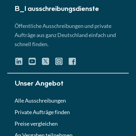
B_I ausschreibungs­dienste
Lektion 3
EU-Ausschreibungen
Öffentliche Ausschreibungen und private
► 4:31 Min
Aufträge aus ganz Deutschland einfach und
schnell finden.
Lektion 4
Mini-Quiz
Quiz
Lektion 5
Unser Angebot
Eignung im Vergabeverfahren
► 3:18 Min
Alle Ausschreibungen
Private Aufträge finden
Lektion 6
Abgabe von Angeboten
Preise vergleichen
Lektion
An Vergaben teilnehmen