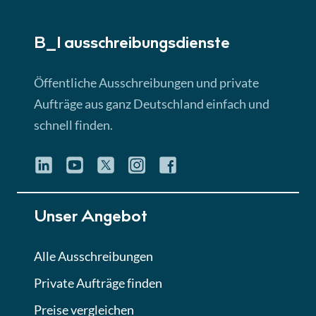
► 5:18 Min
B_I ausschreibungs­dienste
Lektion 3
EU-Ausschreibungen
Öffentliche Ausschreibungen und private
► 4:31 Min
Aufträge aus ganz Deutschland einfach und
schnell finden.
Lektion 4
Mini-Quiz
Quiz
Lektion 5
Unser Angebot
Eignung im Vergabeverfahren
► 3:18 Min
Alle Ausschreibungen
Private Aufträge finden
Lektion 6
Abgabe von Angeboten
Preise vergleichen