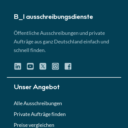
► 5:18 Min
B_I ausschreibungs­dienste
Lektion 3
EU-Ausschreibungen
Öffentliche Ausschreibungen und private
► 4:31 Min
Aufträge aus ganz Deutschland einfach und
schnell finden.
Lektion 4
Mini-Quiz
Quiz
Lektion 5
Unser Angebot
Eignung im Vergabeverfahren
► 3:18 Min
Alle Ausschreibungen
Private Aufträge finden
Lektion 6
Abgabe von Angeboten
Preise vergleichen