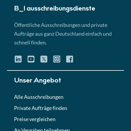
B_I ausschreibungs­dienste
Lektion 3
EU-Ausschreibungen
Öffentliche Ausschreibungen und private
► 4:31 Min
Aufträge aus ganz Deutschland einfach und
schnell finden.
Lektion 4
Mini-Quiz
Quiz
Lektion 5
Unser Angebot
Eignung im Vergabeverfahren
► 3:18 Min
Alle Ausschreibungen
Private Aufträge finden
Lektion 6
Abgabe von Angeboten
Preise vergleichen
Lektion
An Vergaben teilnehmen