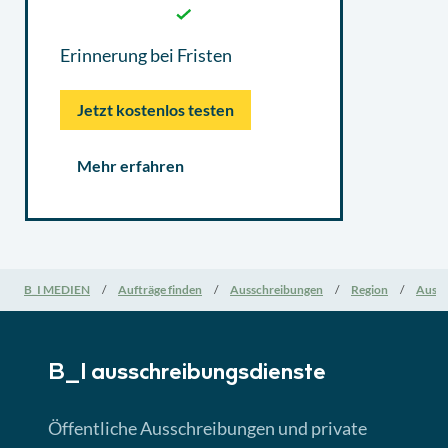
Erinnerung bei Fristen
Jetzt kostenlos testen
Mehr erfahren
B_I MEDIEN
Aufträge finden
Ausschreibungen
Region
Aussc
B_I ausschreibungs­dienste
Öffentliche Ausschreibungen und private