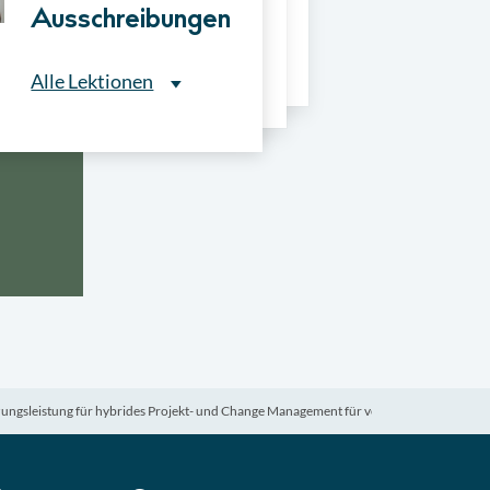
Ausschreibungen
Vergabeverfahre
ns
Alle Lektionen
Alle Lektionen
ntliche Ausschreibungen
► 2:30 Min
onale Verfahrensarten
► 5:18 Min
usschreibungen
► 4:31 Min
-Quiz
Quiz
ungsleistung für hybrides Projekt- und Change Management für verschiedene Projekte
ung im Vergabeverfahren
► 3:18 Min
be von Angeboten
Lektion