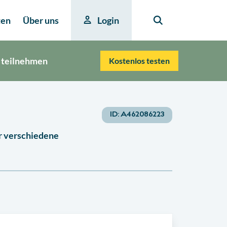
ten
Über uns
Login
 teilnehmen
Kostenlos testen
ID:
A462086223
r verschiedene