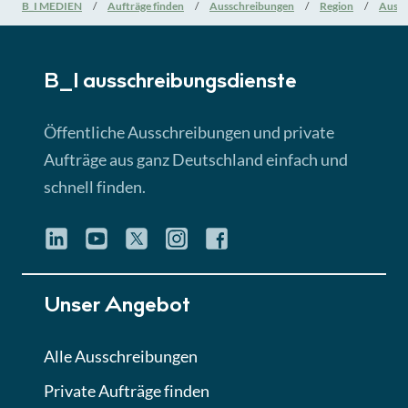
Nationale Verfahrensarten
B_I MEDIEN
Aufträge finden
Ausschreibungen
Region
Aussc
► 5:18 Min
B_I ausschreibungs­dienste
Lektion 3
EU-Ausschreibungen
Öffentliche Ausschreibungen und private
► 4:31 Min
Aufträge aus ganz Deutschland einfach und
schnell finden.
Lektion 4
Mini-Quiz
Quiz
Lektion 5
Unser Angebot
Eignung im Vergabeverfahren
► 3:18 Min
Alle Ausschreibungen
Private Aufträge finden
Lektion 6