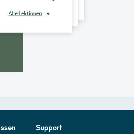
ns
Alle Lektionen
Alle Lektionen
ntliche Ausschreibungen
► 2:30 Min
onale Verfahrensarten
► 5:18 Min
usschreibungen
► 4:31 Min
-Quiz
Quiz
ung im Vergabeverfahren
► 3:18 Min
be von Angeboten
Lektion
ssen
Support