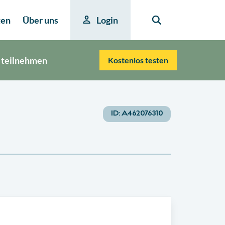
ten
Über uns
Login
 teilnehmen
Kostenlos testen
ID:
A462076310