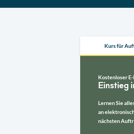
Kurs für Au
Kostenloser E-
Einstieg 
Lernen Sie alle
an elektronisc
nächsten Auftr