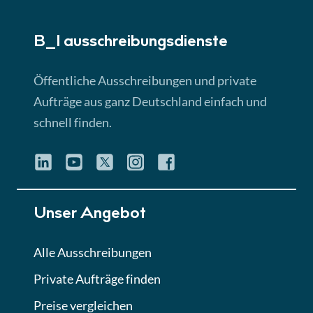
► 5:18 Min
B_I ausschreibungs­dienste
Lektion 3
EU-Ausschreibungen
Öffentliche Ausschreibungen und private
► 4:31 Min
Aufträge aus ganz Deutschland einfach und
schnell finden.
Lektion 4
Mini-Quiz
Quiz
Lektion 5
Unser Angebot
Eignung im Vergabeverfahren
► 3:18 Min
Alle Ausschreibungen
Private Aufträge finden
Lektion 6
Abgabe von Angeboten
Preise vergleichen