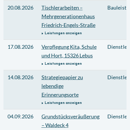
20.08.2026
Tischlerarbeiten –
Bauleistu
Mehrgenerationenhaus
Friedrich-Engels-Straße
Leistungen anzeigen
17.08.2026
Verpflegung Kita, Schule
Dienstlei
und Hort, 15326 Lebus
Leistungen anzeigen
14.08.2026
Strategiepapier zu
Dienstlei
lebendige
Erinnerungsorte
Leistungen anzeigen
04.09.2026
Grundstücksveräußerung
Dienstlei
– Waldeck 4