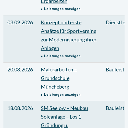
Erdarbeiten
Leistungen anzeigen
03.09.2026
Konzept und erste
Dienstlei
Ansätze für Sportvereine
zur Modernisierung ihrer
Anlagen
Leistungen anzeigen
20.08.2026
Malerarbeiten –
Bauleistu
Grundschule
Müncheberg
Leistungen anzeigen
18.08.2026
SM Seelow – Neubau
Bauleistu
Soleanlage – Los 1
Gründung u.