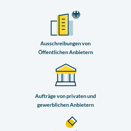
Lektion 3
EU-Ausschreibungen
► 4:31 Min
Ausschreibungen von
Lektion 4
Öffentlichen Anbietern
Mini-Quiz
Quiz
Lektion 5
Eignung im Vergabeverfahren
Aufträge von privaten und
► 3:18 Min
gewerblichen Anbietern
Lektion 6
Abgabe von Angeboten