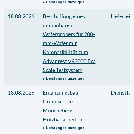
Leistungen anzeigen
18.08.2026
Beschaffung eines
Lieferlei
umbaubaren
Waferprobers für 200-
mm-Wafer mit
Kompatibilität zum
Advantest V93000 Exa
Scale Testsystem
Leistungen anzeigen
18.08.2026
Ergänzungsbau
Dienstlei
Grundschule
Müncheberg –
Holzbauarbeiten
Leistungen anzeigen