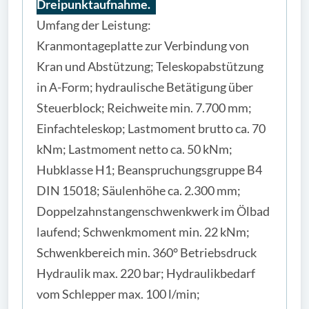
Dreipunktaufnahme.
Umfang der Leistung:
Kranmontageplatte zur Verbindung von
Kran und Abstützung; Teleskopabstützung
in A-Form; hydraulische Betätigung über
Steuerblock; Reichweite min. 7.700 mm;
Einfachteleskop; Lastmoment brutto ca. 70
kNm; Lastmoment netto ca. 50 kNm;
Hubklasse H1; Beanspruchungsgruppe B4
DIN 15018; Säulenhöhe ca. 2.300 mm;
Doppelzahnstangenschwenkwerk im Ölbad
laufend; Schwenkmoment min. 22 kNm;
Schwenkbereich min. 360° Betriebsdruck
Hydraulik max. 220 bar; Hydraulikbedarf
vom Schlepper max. 100 l/min;