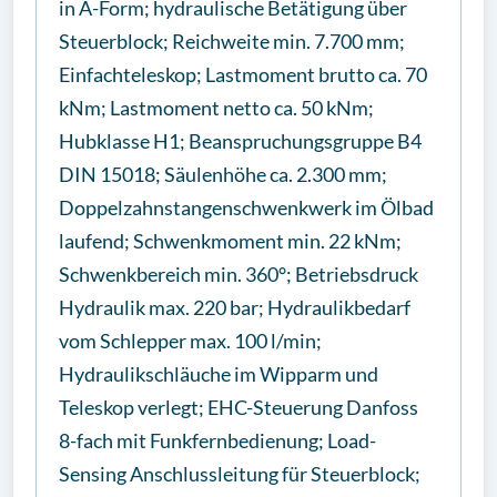
in A-Form; hydraulische Betätigung über
Steuerblock; Reichweite min. 7.700 mm;
Einfachteleskop; Lastmoment brutto ca. 70
kNm; Lastmoment netto ca. 50 kNm;
Hubklasse H1; Beanspruchungsgruppe B4
DIN 15018; Säulenhöhe ca. 2.300 mm;
Doppelzahnstangenschwenkwerk im Ölbad
laufend; Schwenkmoment min. 22 kNm;
Schwenkbereich min. 360°; Betriebsdruck
Hydraulik max. 220 bar; Hydraulikbedarf
vom Schlepper max. 100 l/min;
Hydraulikschläuche im Wipparm und
Teleskop verlegt; EHC-Steuerung Danfoss
8-fach mit Funkfernbedienung; Load-
Sensing Anschlussleitung für Steuerblock;