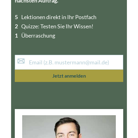
nächsten Auftrag.
5
4
Lektionen direkt in Ihr Postfach
2
1
Quizze: Testen Sie Ihr Wissen!
1
Überraschung
Jetzt anmelden