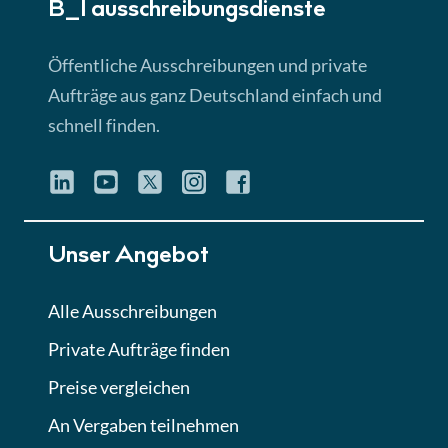
B_I ausschreibungs­dienste
Lektion 3
EU-Ausschreibungen
Öffentliche Ausschreibungen und private
► 4:31 Min
Aufträge aus ganz Deutschland einfach und
schnell finden.
Lektion 4
Mini-Quiz
Quiz
Lektion 5
Unser Angebot
Eignung im Vergabeverfahren
► 3:18 Min
Alle Ausschreibungen
Private Aufträge finden
Lektion 6
Abgabe von Angeboten
Preise vergleichen
Lektion
An Vergaben teilnehmen