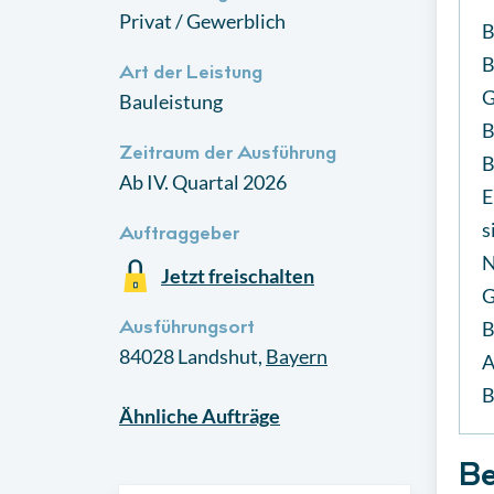
Privat / Gewerblich
B
B
Art der Leistung
G
Bauleistung
B
Zeitraum der Ausführung
B
Ab IV. Quartal 2026
E
s
Auftraggeber
N
Jetzt freischalten
G
Ausführungsort
B
84028
Landshut
,
Bayern
A
B
Ähnliche
Aufträge
Be