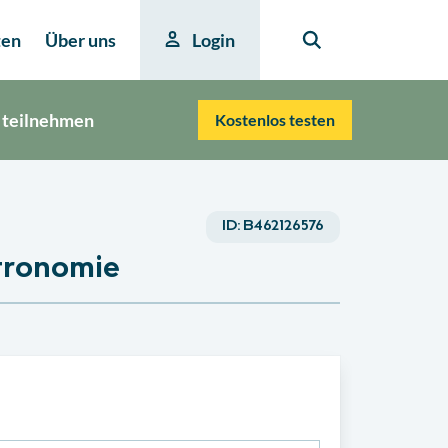
ten
Über uns
Login
 teilnehmen
Kostenlos testen
ID:
B462126576
tronomie