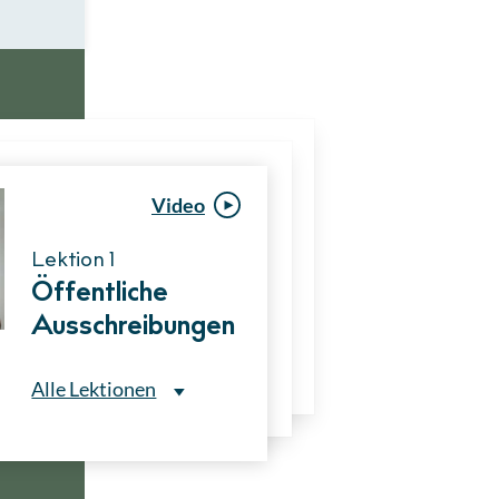
Video
Video
Lektion 1
Lektion 1
Öffentliche
Ablauf eines
Ausschreibungen
Vergabeverfahre
ns
Alle Lektionen
Alle Lektionen