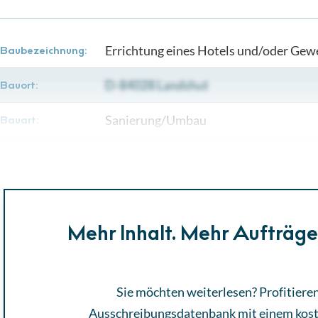
Errichtung eines Hotels und/oder Ge
Baubezeichnung:
D-84028 Landshut
Bauort:
Sanierung/Umbau
Bauart:
Hotel/Gaststätte/Ferienwohnungen,
Gebäude:
Mehr Inhalt. Mehr Aufträg
Sie möchten weiterlesen? Profitieren
Ausschreibungsdatenbank mit einem
kos