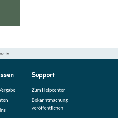
ntliche Ausschreibungen
► 2:30 Min
onale Verfahrensarten
► 5:18 Min
usschreibungen
► 4:31 Min
-Quiz
Quiz
onomie
ung im Vergabeverfahren
► 3:18 Min
be von Angeboten
Lektion
ssen
Support
les Quiz
Quiz
 Vergabe
Zum Helpcenter
hten
Bekanntmachung
veröffentlichen
ins