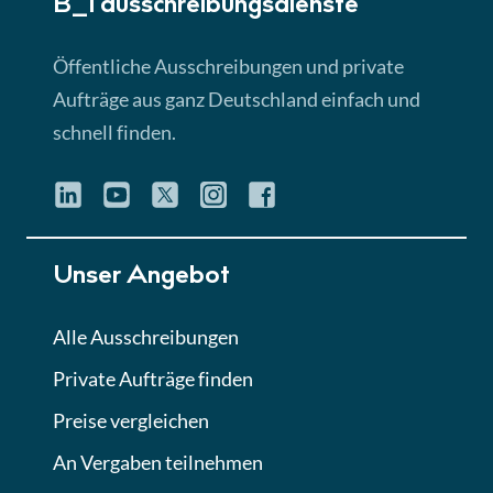
B_I ausschreibungs­dienste
Lektion 3
EU-Ausschreibungen
Öffentliche Ausschreibungen und private
► 4:31 Min
Aufträge aus ganz Deutschland einfach und
schnell finden.
Lektion 4
Mini-Quiz
Quiz
Lektion 5
Unser Angebot
Eignung im Vergabeverfahren
► 3:18 Min
Alle Ausschreibungen
Private Aufträge finden
Lektion 6
Abgabe von Angeboten
Preise vergleichen
Lektion
An Vergaben teilnehmen