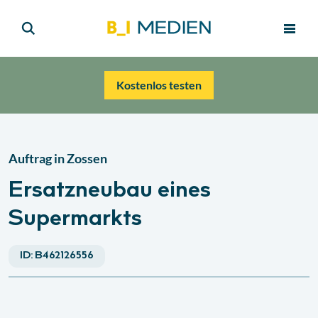
Kostenlos testen
Auftrag in
Zossen
Ersatzneubau eines
Supermarkts
ID:
B462126556