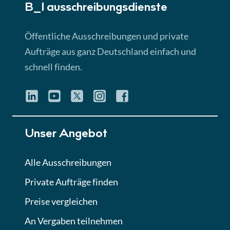
B_I ausschreibungs­dienste
Lektion 3
EU-Ausschreibungen
Öffentliche Ausschreibungen und private
► 4:31 Min
Aufträge aus ganz Deutschland einfach und
schnell finden.
Lektion 4
Mini-Quiz
Quiz
Lektion 5
Unser Angebot
Eignung im Vergabeverfahren
► 3:18 Min
Alle Ausschreibungen
Private Aufträge finden
Lektion 6
Abgabe von Angeboten
Preise vergleichen
Lektion
An Vergaben teilnehmen