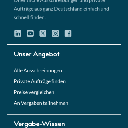
Öffentliche Ausschreibungen und private
► 4:31 Min
Aufträge aus ganz Deutschland einfach und
schnell finden.
Lektion 4
Mini-Quiz
Quiz
Lektion 5
Unser Angebot
Eignung im Vergabeverfahren
► 3:18 Min
Alle Ausschreibungen
Private Aufträge finden
Lektion 6
Abgabe von Angeboten
Preise vergleichen
Lektion
An Vergaben teilnehmen
Lektion 7
Vergabe-Wissen
Finales Quiz