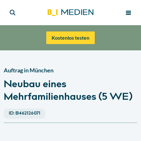
Kostenlos testen
Auftrag in
München
Neubau eines
Mehrfamilienhauses (5 WE)
ID:
B462126071