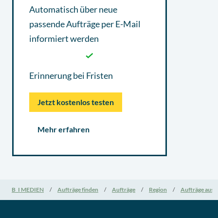
Automatisch über neue
passende Aufträge per E-Mail
informiert werden
Erinnerung bei Fristen
Jetzt kostenlos testen
Mehr erfahren
B_I MEDIEN
Aufträge finden
Aufträge
Region
Aufträge aus 