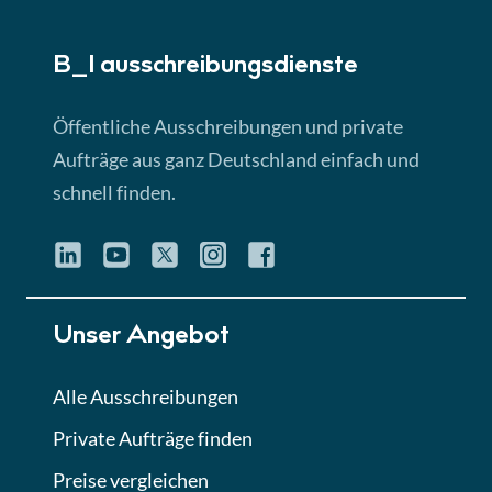
► 5:18 Min
B_I ausschreibungs­dienste
Lektion 3
EU-Ausschreibungen
Öffentliche Ausschreibungen und private
► 4:31 Min
Aufträge aus ganz Deutschland einfach und
schnell finden.
Lektion 4
Mini-Quiz
Quiz
Lektion 5
Unser Angebot
Eignung im Vergabeverfahren
► 3:18 Min
Alle Ausschreibungen
Private Aufträge finden
Lektion 6
Abgabe von Angeboten
Preise vergleichen