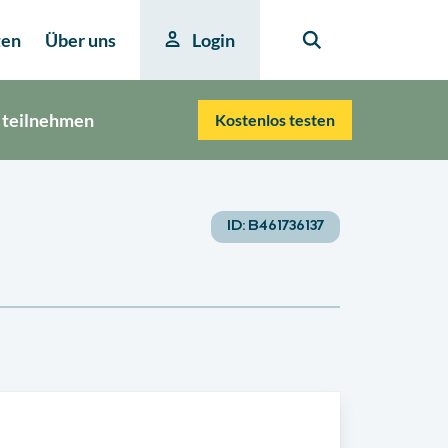
ten
Über uns
Login
 teilnehmen
Kostenlos testen
ID:
B461736137