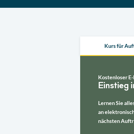
Kurs für Au
Kostenloser E-
Einstieg 
Lernen Sie alle
an elektronisc
nächsten Auftr