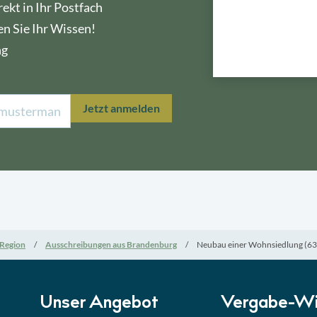
ekt in Ihr Postfach
en Sie Ihr Wissen!
ng
Lektion 1
Öffe
Jetzt anmelden
Lektion 2
Nati
Lektion 3
EU-A
Lektion 4
Mini
Region
Ausschreibungen aus Brandenburg
Neubau einer Wohnsiedlung (6
Lektion 5
Eign
Lektion 6
Abga
Unser Angebot
Vergabe-Wi