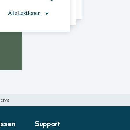
ns
Alle Lektionen
Alle Lektionen
ntliche Ausschreibungen
► 2:30 Min
onale Verfahrensarten
► 5:18 Min
usschreibungen
► 4:31 Min
-Quiz
Quiz
3 ETW)
ung im Vergabeverfahren
► 3:18 Min
be von Angeboten
Lektion
ssen
Support