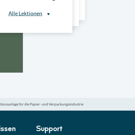
ns
Alle Lektionen
Alle Lektionen
ntliche Ausschreibungen
► 2:30 Min
onale Verfahrensarten
► 5:18 Min
usschreibungen
► 4:31 Min
-Quiz
Quiz
ionsanlage für die Papier- und Verpackungsindustrie
ung im Vergabeverfahren
► 3:18 Min
be von Angeboten
Lektion
ssen
Support