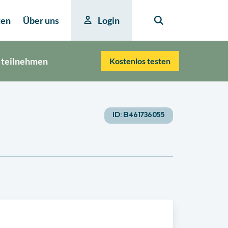
ten
Über uns
Login
 teilnehmen
Kostenlos testen
ID:
B461736055