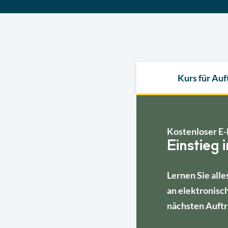
Kurs für Au
Kostenloser E-
Einstieg 
Lernen Sie alle
an elektronisc
nächsten Auftr