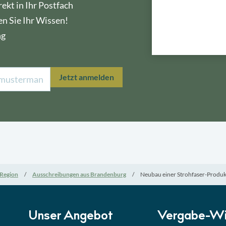
ekt in Ihr Postfach
en Sie Ihr Wissen!
ng
Lektion 1
Öffe
Jetzt anmelden
Lektion 2
Nati
Lektion 3
EU-A
Lektion 4
Mini
Region
Ausschreibungen aus Brandenburg
Neubau einer Strohfaser-Produkt
Lektion 5
Eign
Lektion 6
Abga
Unser Angebot
Vergabe-Wi