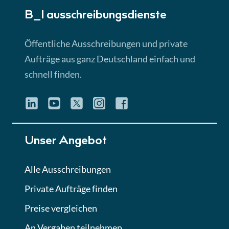
B_I ausschreibungs­dienste
Lektion 3
EU-Ausschreibungen
Öffentliche Ausschreibungen und private
► 4:31 Min
Aufträge aus ganz Deutschland einfach und
schnell finden.
Lektion 4
Mini-Quiz
Quiz
Lektion 5
Unser Angebot
Eignung im Vergabeverfahren
► 3:18 Min
Alle Ausschreibungen
Private Aufträge finden
Lektion 6
Abgabe von Angeboten
Preise vergleichen
Lektion
An Vergaben teilnehmen