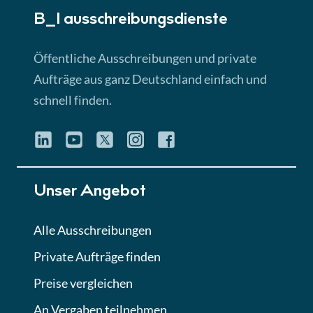
B_I ausschreibungs­dienste
Lektion 3
EU-Ausschreibungen
Öffentliche Ausschreibungen und private
► 4:31 Min
Aufträge aus ganz Deutschland einfach und
schnell finden.
Lektion 4
Mini-Quiz
Quiz
Lektion 5
Unser Angebot
Eignung im Vergabeverfahren
► 3:18 Min
Alle Ausschreibungen
Private Aufträge finden
Lektion 6
Abgabe von Angeboten
Preise vergleichen
Lektion
An Vergaben teilnehmen