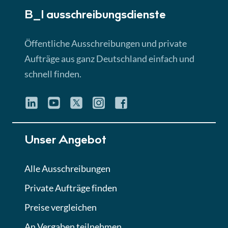
B_I ausschreibungs­dienste
Lektion 3
EU-Ausschreibungen
Öffentliche Ausschreibungen und private
► 4:31 Min
Aufträge aus ganz Deutschland einfach und
schnell finden.
Lektion 4
Mini-Quiz
Quiz
Lektion 5
Unser Angebot
Eignung im Vergabeverfahren
► 3:18 Min
Alle Ausschreibungen
Private Aufträge finden
Lektion 6
Abgabe von Angeboten
Preise vergleichen
Lektion
An Vergaben teilnehmen