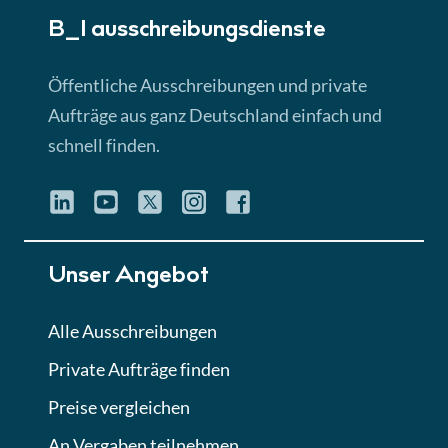
B_I ausschreibungs­dienste
Lektion 3
EU-Ausschreibungen
Öffentliche Ausschreibungen und private
► 4:31 Min
Aufträge aus ganz Deutschland einfach und
schnell finden.
Lektion 4
Mini-Quiz
Quiz
Lektion 5
Unser Angebot
Eignung im Vergabeverfahren
► 3:18 Min
Alle Ausschreibungen
Private Aufträge finden
Lektion 6
Abgabe von Angeboten
Preise vergleichen
Lektion
An Vergaben teilnehmen