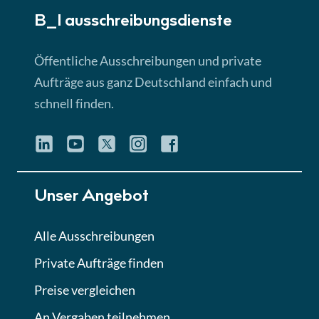
B_I ausschreibungs­dienste
Lektion 3
EU-Ausschreibungen
Öffentliche Ausschreibungen und private
► 4:31 Min
Aufträge aus ganz Deutschland einfach und
schnell finden.
Lektion 4
Mini-Quiz
Quiz
Lektion 5
Unser Angebot
Eignung im Vergabeverfahren
► 3:18 Min
Alle Ausschreibungen
Private Aufträge finden
Lektion 6
Abgabe von Angeboten
Preise vergleichen
Lektion
An Vergaben teilnehmen