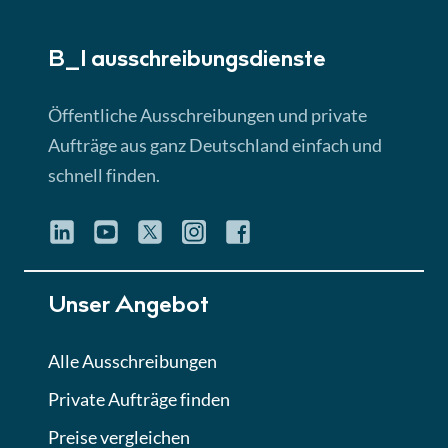
► 5:18 Min
B_I ausschreibungs­dienste
Lektion 3
EU-Ausschreibungen
Öffentliche Ausschreibungen und private
► 4:31 Min
Aufträge aus ganz Deutschland einfach und
schnell finden.
Lektion 4
Mini-Quiz
Quiz
Lektion 5
Unser Angebot
Eignung im Vergabeverfahren
► 3:18 Min
Alle Ausschreibungen
Private Aufträge finden
Lektion 6
Abgabe von Angeboten
Preise vergleichen