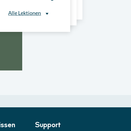
ns
Alle Lektionen
Alle Lektionen
ntliche Ausschreibungen
► 2:30 Min
onale Verfahrensarten
► 5:18 Min
usschreibungen
► 4:31 Min
-Quiz
Quiz
ung im Vergabeverfahren
► 3:18 Min
be von Angeboten
Lektion
ssen
Support