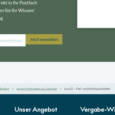
ekt in Ihr Postfach
en Sie Ihr Wissen!
ng
Lektion 1
Öffe
Jetzt anmelden
Lektion 2
Nati
Lektion 3
EU-A
Lektion 4
Mini
Region
Ausschreibungen aus Sachsen
Los 02 – Tief- und Rohbauarbeiten
Lektion 5
Eign
Lektion 6
Abga
Unser Angebot
Vergabe-Wi