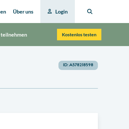
ten
Über uns
Login
 teilnehmen
Kostenlos testen
ID:
A578218598