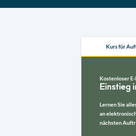
Kurs für Au
Kostenloser E-
Einstieg 
Lernen Sie alle
an elektronisc
nächsten Auftr