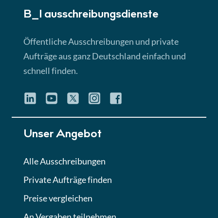
B_I ausschreibungs­dienste
Lektion 3
EU-Ausschreibungen
Öffentliche Ausschreibungen und private
► 4:31 Min
Aufträge aus ganz Deutschland einfach und
schnell finden.
Lektion 4
Mini-Quiz
Quiz
Lektion 5
Unser Angebot
Eignung im Vergabeverfahren
► 3:18 Min
Alle Ausschreibungen
Private Aufträge finden
Lektion 6
Abgabe von Angeboten
Preise vergleichen
Lektion
An Vergaben teilnehmen