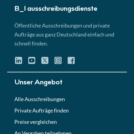
B_I ausschreibungs­dienste
Lektion 3
EU-Ausschreibungen
Öffentliche Ausschreibungen und private
► 4:31 Min
Aufträge aus ganz Deutschland einfach und
schnell finden.
Lektion 4
Mini-Quiz
Quiz
Lektion 5
Unser Angebot
Eignung im Vergabeverfahren
► 3:18 Min
Alle Ausschreibungen
Private Aufträge finden
Lektion 6
Abgabe von Angeboten
Preise vergleichen
Lektion
An Vergaben teilnehmen