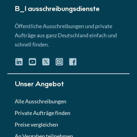
B_I ausschreibungs­dienste
Lektion 3
EU-Ausschreibungen
Öffentliche Ausschreibungen und private
► 4:31 Min
Aufträge aus ganz Deutschland einfach und
schnell finden.
Lektion 4
Mini-Quiz
Quiz
Lektion 5
Unser Angebot
Eignung im Vergabeverfahren
► 3:18 Min
Alle Ausschreibungen
Private Aufträge finden
Lektion 6
Abgabe von Angeboten
Preise vergleichen
Lektion
An Vergaben teilnehmen